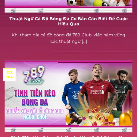
Thuật Ngữ Cá Độ Bóng Đá Cơ Bản Cần Biết Để Cược
Hiệu Quả
Khi tham gia cá độ bóng đá 789 Club, việc nắm vững
các thuật ngữ [...]
03
Th4