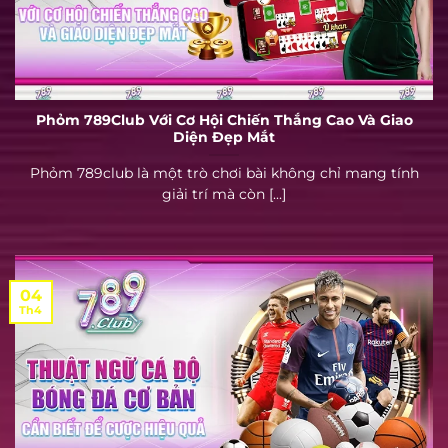
Phỏm 789Club Với Cơ Hội Chiến Thắng Cao Và Giao
Diện Đẹp Mắt
Phỏm 789club là một trò chơi bài không chỉ mang tính
giải trí mà còn [...]
04
Th4