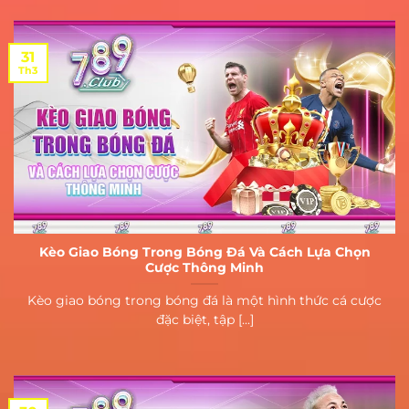
31
Th3
Kèo Giao Bóng Trong Bóng Đá Và Cách Lựa Chọn
Cược Thông Minh
Kèo giao bóng trong bóng đá là một hình thức cá cược
đặc biệt, tập [...]