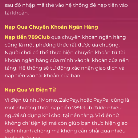
sau đó nhập mã thẻ vào hệ thống để nạp tiền vào
tài khoản.
Nạp Qua Chuyển Khoản Ngân Hàng
Nạp tiền 789Club
qua chuyển khoản ngân hàng
cũng là một phương thức rất được ưa chuộng.
Người chơi có thể thực hiện chuyển khoản từ tài
khoản ngân hàng của mình vào tài khoản của nền
tảng. Hệ thống sẽ tự động xác nhận giao dịch và
nạp tiền vào tài khoản của bạn.
Nạp Qua Ví Điện Tử
Ví điện tử như Momo, ZaloPay, hoặc PayPal cũng là
một phương thức nạp tiền 789club được nhiều
người sử dụng khi chơi tại nền tảng. Ví điện tử
không chỉ tiện lợi mà còn giúp bạn thực hiện giao
dịch nhanh chóng mà không cần phải qua nhiều