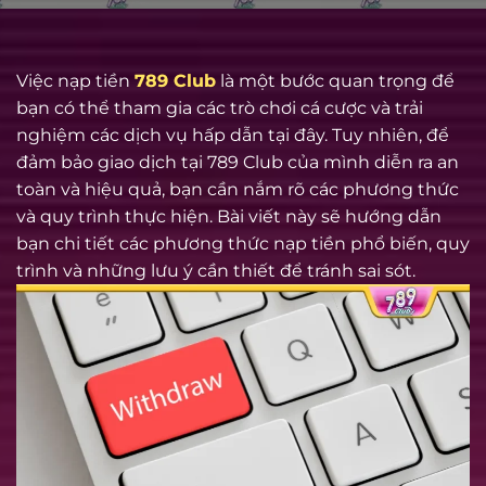
Việc nạp tiền
789 Club
là một bước quan trọng để
bạn có thể tham gia các trò chơi cá cược và trải
nghiệm các dịch vụ hấp dẫn tại đây. Tuy nhiên, để
đảm bảo giao dịch tại
789 Club
của mình diễn ra an
toàn và hiệu quả, bạn cần nắm rõ các phương thức
và quy trình thực hiện. Bài viết này sẽ hướng dẫn
bạn chi tiết các phương thức nạp tiền phổ biến, quy
trình và những lưu ý cần thiết để tránh sai sót.