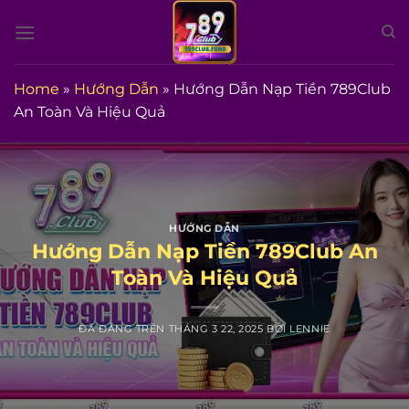
Chuyển
đến
nội
dung
Home
»
Hướng Dẫn
»
Hướng Dẫn Nạp Tiền 789Club
An Toàn Và Hiệu Quả
HƯỚNG DẪN
Hướng Dẫn Nạp Tiền 789Club An
Toàn Và Hiệu Quả
ĐÃ ĐĂNG TRÊN
THÁNG 3 22, 2025
BỞI
LENNIE