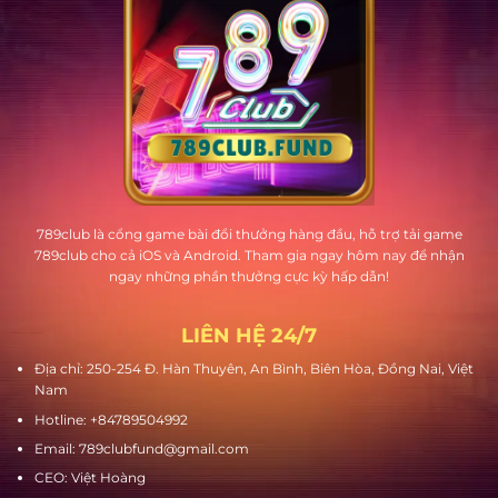
789club là cổng game bài đổi thưởng hàng đầu, hỗ trợ tải game
789club cho cả iOS và Android. Tham gia ngay hôm nay để nhận
ngay những phần thưởng cực kỳ hấp dẫn!
LIÊN HỆ 24/7
Địa chỉ: 250-254 Đ. Hàn Thuyên, An Bình, Biên Hòa, Đồng Nai, Việt
Nam
Hotline: +84789504992
Email:
789clubfund@gmail.com
CEO: Việt Hoàng