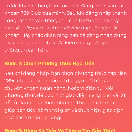
Trước khi nạp tiền, bạn cần phải đăng nhập vào tài
khoản
789 Club
của mình. Sau khi đăng nhập thành
công, bạn sẽ vào trang chủ của hệ thống. Tại đây,
bạn sẽ thấy các lựa chọn về việc nạp tiền vào tài
khoản. Hãy chắc chắn rằng bạn đã đăng nhập đúng
tài khoản của mình và đã kiểm tra kỹ lưỡng các
thông tin cá nhân.
Bước 2: Chọn Phương Thức Nạp Tiền
Sau khi đăng nhập, bạn chọn phương thức nạp tiền
789club mà bạn muốn sử dụng, như thẻ cào,
chuyển khoản ngân hàng, hoặc ví điện tử. Mỗi
phương thức đều có một giao diện riêng biệt và rất
dễ sử dụng. Lựa chọn phương thức phù hợp sẽ
giúp bạn tiết kiệm thời gian và thực hiện giao dịch
một cách nhanh chóng.
Bước 3: Nhập Số Tiền Và Thông Tin Cần Thiết