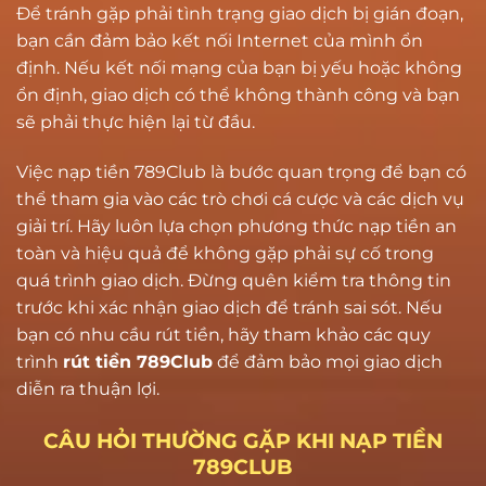
Để tránh gặp phải tình trạng giao dịch bị gián đoạn,
bạn cần đảm bảo kết nối Internet của mình ổn
định. Nếu kết nối mạng của bạn bị yếu hoặc không
ổn định, giao dịch có thể không thành công và bạn
sẽ phải thực hiện lại từ đầu.
Việc nạp tiền 789Club là bước quan trọng để bạn có
thể tham gia vào các trò chơi cá cược và các dịch vụ
giải trí. Hãy luôn lựa chọn phương thức nạp tiền an
toàn và hiệu quả để không gặp phải sự cố trong
quá trình giao dịch. Đừng quên kiểm tra thông tin
trước khi xác nhận giao dịch để tránh sai sót. Nếu
bạn có nhu cầu rút tiền, hãy tham khảo các quy
trình
rút tiền 789Club
để đảm bảo mọi giao dịch
diễn ra thuận lợi.
CÂU HỎI THƯỜNG GẶP KHI NẠP TIỀN
789CLUB