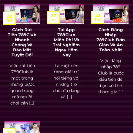
22
22
22
Th3
Th3
Th3
Cách Rút
Tải App
Cách Đăng
Tiền 789Club
789Club
Nhập
Nhanh
Miễn Phí Và
789Club Đơn
Chóng Và
Trải Nghiệm
Giản Và An
Bảo Mật
Ngay Hôm
Toàn Nhất
Tuyệt Đối
Nay
Việc đăng
Việc rút tiền
Là một nền
nhập 789
789Club là
tảng giải trí
Club là bước
một trong
nổi tiếng với
đầu tiên để
những bước
những trò
bạn có thể
quan trọng
chơi đa dạng
tham gia [...]
mà người
và [...]
chơi cần [...]
22