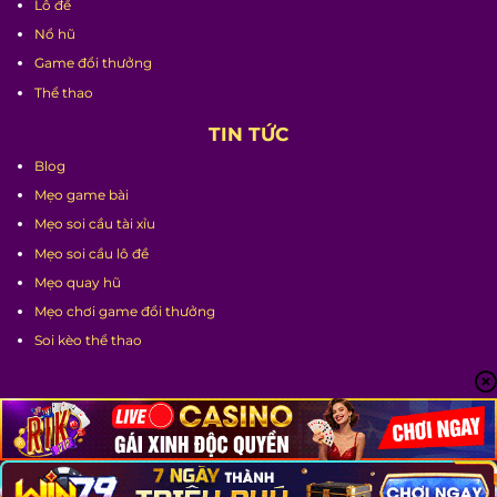
Lô đề
Nổ hũ
Game đổi thưởng
Thể thao
TIN TỨC
Blog
Mẹo game bài
Mẹo soi cầu tài xỉu
Mẹo soi cầu lô đề
Mẹo quay hũ
Mẹo chơi game đổi thưởng
Soi kèo thể thao
Copyright 2026 ©
storiesmoral.in