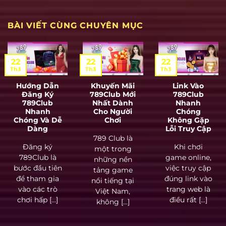
BÀI VIẾT CÙNG CHUYÊN MỤC
22
22
22
Th3
Th3
Th3
Hướng Dẫn
Khuyến Mãi
Link Vào
Đăng Ký
789Club Mới
789Club
789Club
Nhất Dành
Nhanh
Nhanh
Cho Người
Chóng
Chóng Và Dễ
Chơi
Không Gặp
Dàng
Lỗi Truy Cập
789 Club là
Đăng ký
Khi chơi
một trong
789Club là
game online,
những nền
bước đầu tiên
việc truy cập
tảng game
để tham gia
đúng link vào
nổi tiếng tại
vào các trò
trang web là
Việt Nam,
chơi hấp [...]
điều rất [...]
không [...]