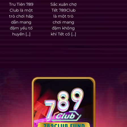
Tru Tiên 789
Sắc xuân chợ
Club là một
Tết 789Club
trò chơi hấp
là một trò
dẫn mang
chơi mang
đậm yếu tố
đậm không
huyền [...]
khí Tết cổ [...]