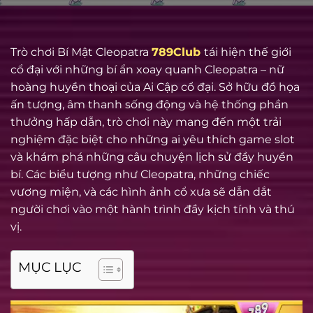
Trò chơi Bí Mật Cleopatra
789Club
tái hiện thế giới
cổ đại với những bí ẩn xoay quanh Cleopatra – nữ
hoàng huyền thoại của Ai Cập cổ đại. Sở hữu đồ họa
ấn tượng, âm thanh sống động và hệ thống phần
thưởng hấp dẫn, trò chơi này mang đến một trải
nghiệm đặc biệt cho những ai yêu thích game slot
và khám phá những câu chuyện lịch sử đầy huyền
bí. Các biểu tượng như Cleopatra, những chiếc
vương miện, và các hình ảnh cổ xưa sẽ dẫn dắt
người chơi vào một hành trình đầy kịch tính và thú
vị.
MỤC LỤC