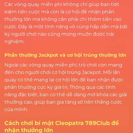
Các vòng quay miễn phí không chỉ giúp bạn tiết
kiệm tiền cược mà còn là cơ hội để nhận phần
thưởng lớn mà không cần phải chi thêm tiền vào
cược. Đây là một tính năng vô cùng hấp dẫn mà bất
kỳ người chơi nào cũng mong muốn được trải
nghiệm.
Phần thưởng Jackpot và cơ hội trúng thưởng lớn
Ngoài các vòng quay miễn phí, trò chơi còn mang
đến cho người chơi cơ hội trúng Jackpot. Mỗi lần
quay có thể mang lại cơ hội lớn để bạn nhận được
phần thưởng cực kỳ giá trị. Thông qua các tính
năng đặc biệt, bạn có thể dễ dàng mở khóa các giải
thưởng cao, giúp bạn gia tăng số tiền thắng cược
của mình.
Cách chơi bí mật Cleopatra 789Club để
nhận thưởng lớn