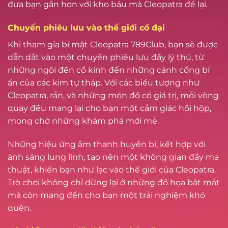
đưa bạn gần hơn với kho báu mà Cleopatra để lại.
Chuyến phiêu lưu vào thế giới cổ đại
Khi tham gia bí mật Cleopatra 789Club, bạn sẽ được
dẫn dắt vào một chuyến phiêu lưu đầy lý thú, từ
những ngôi đền cổ kính đến những cánh cổng bí
ẩn của các kim tự tháp. Với các biểu tượng như
Cleopatra, rắn, và những món đồ cổ giá trị, mỗi vòng
quay đều mang lại cho bạn một cảm giác hồi hộp,
mong chờ những khám phá mới mẻ.
Những hiệu ứng âm thanh huyền bí, kết hợp với
ánh sáng lung linh, tạo nên một không gian đầy ma
thuật, khiến bạn như lạc vào thế giới của Cleopatra.
Trò chơi không chỉ dừng lại ở những đồ họa bắt mắt
mà còn mang đến cho bạn một trải nghiệm khó
quên.