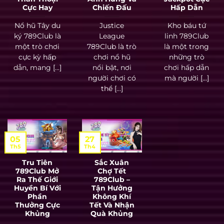
Cực Hay
Chiến Đấu
Hấp Dẫn
Nổ hũ Tây du
Justice
Kho báu tứ
ký 789Club là
League
linh 789Club
một trò chơi
789Club là trò
là một trong
cực kỳ hấp
chơi nổ hũ
những trò
dẫn, mang [...]
nổi bật, nơi
chơi hấp dẫn
người chơi có
mà người [...]
thể [...]
05
27
Th5
Th4
Tru Tiên
Sắc Xuân
789Club Mở
Chợ Tết
Ra Thế Giới
789Club –
Huyền Bí Với
Tận Hưởng
Phần
Không Khí
Thưởng Cực
Tết Và Nhận
Khủng
Quà Khủng