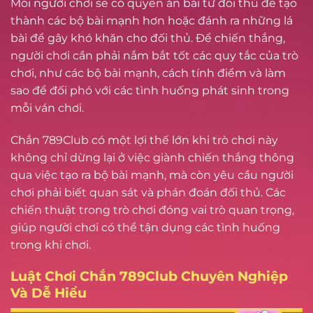
Mỗi người chơi sẽ có quyền ăn bài từ đối thủ để tạo
thành các bộ bài mạnh hơn hoặc đánh ra những lá
bài để gây khó khăn cho đối thủ. Để chiến thắng,
người chơi cần phải nắm bắt tốt các quy tắc của trò
chơi, như các bộ bài mạnh, cách tính điểm và làm
sao để đối phó với các tình huống phát sinh trong
mỗi ván chơi.
Chắn 789Club có một lợi thế lớn khi trò chơi này
không chỉ dừng lại ở việc giành chiến thắng thông
qua việc tạo ra bộ bài mạnh, mà còn yêu cầu người
chơi phải biết quan sát và phán đoán đối thủ. Các
chiến thuật trong trò chơi đóng vai trò quan trọng,
giúp người chơi có thể tận dụng các tình huống
trong khi chơi.
Luật Chơi Chắn 789Club Chuyên Nghiệp
Và Dễ Hiểu