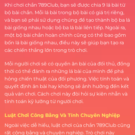
Khi chơi chắn 789Club, bạn sẽ được chia 9 lá bài từ
bộ bài chắn. Mỗi lá bài trong bộ bài có giá trị riêng,
và bạn sẽ phải sử dụng chúng để tạo thành bộ ba lá
bài giống nhau hoặc bộ ba lá bài liên tiếp. Ngoài ra,
một bộ bài chắn hoàn chỉnh cũng có thể bao gồm
bốn lá bài giống nhau, điều này sẽ giúp bạn tạo ra
các chiến thắng lớn trong trò chơi.
Mỗi người chơi sẽ có quyền ăn bài của đối thủ, đồng
thời có thể đánh ra những lá bài của mình để phá
hỏng chiến thuật của đối phương. Việc tính toán và
quyết định ăn bài hay không sẽ ảnh hưởng đến kết
quả ván chơi. Cách chơi này đòi hỏi sự kiên nhẫn và
tính toán kỹ lưỡng từ người chơi.
Luật Chơi Công Bằng Và Tính Chuyên Nghiệp
Ngoài việc dễ hiểu, luật chơi của chắn 789Club cũng
rất công bằng và chuyên nghiệp. Trò chơi này