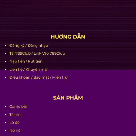
HƯỚNG DẪN
Đăng ký
/
Đăng nhập
Tải 789Club
/
Link Vào 789Club
Nạp tiền
/
Rút tiền
Liên hệ
/
Khuyến mãi
Điều khoản
/
Bảo mật
/
Miễn trừ
SẢN PHẨM
Game bài
Tài xỉu
Lô đề
Nổ hũ