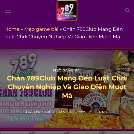
Chuyển
đến
nội
dung
Home
»
Mẹo game bài
»
Chắn 789Club Mang Đến
Luật Chơi Chuyên Nghiệp Và Giao Diện Mượt Mà
MẸO GAME BÀI
Chắn 789Club Mang Đến Luật Chơi
Chuyên Nghiệp Và Giao Diện Mượt
Mà
ĐÃ ĐĂNG TRÊN
THÁNG 4 15, 2025
BỞI
LENNIE