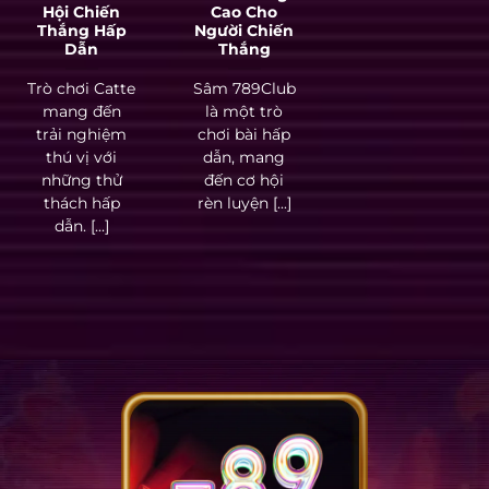
Hội Chiến
Cao Cho
Thắng Hấp
Người Chiến
Dẫn
Thắng
Trò chơi Catte
Sâm 789Club
mang đến
là một trò
trải nghiệm
chơi bài hấp
thú vị với
dẫn, mang
những thử
đến cơ hội
thách hấp
rèn luyện [...]
dẫn. [...]