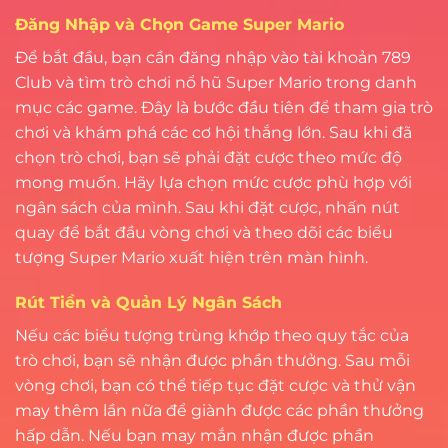
Đăng Nhập và Chọn Game Super Mario
Để bắt đầu, bạn cần đăng nhập vào tài khoản
789
Club
và tìm trò chơi nổ hũ Super Mario trong danh
mục các game. Đây là bước đầu tiên để tham gia trò
chơi và khám phá các cơ hội thắng lớn. Sau khi đã
chọn trò chơi, bạn sẽ phải đặt cược theo mức độ
mong muốn. Hãy lựa chọn mức cược phù hợp với
ngân sách của mình. Sau khi đặt cược, nhấn nút
quay để bắt đầu vòng chơi và theo dõi các biểu
tượng Super Mario xuất hiện trên màn hình.
Rút Tiền và Quản Lý Ngân Sách
Nếu các biểu tượng trùng khớp theo quy tắc của
trò chơi, bạn sẽ nhận được phần thưởng. Sau mỗi
vòng chơi, bạn có thể tiếp tục đặt cược và thử vận
may thêm lần nữa để giành được các phần thưởng
hấp dẫn. Nếu bạn may mắn nhận được phần