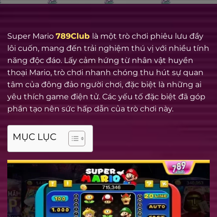
Super Mario
789Club
là một trò chơi phiêu lưu đầy
lôi cuốn, mang đến trải nghiệm thú vị với nhiều tính
năng độc đáo. Lấy cảm hứng từ nhân vật huyền
thoại Mario, trò chơi nhanh chóng thu hút sự quan
tâm của đông đảo người chơi, đặc biệt là những ai
yêu thích game điện tử. Các yếu tố đặc biệt đã góp
phần tạo nên sức hấp dẫn của trò chơi này.
MỤC LỤC