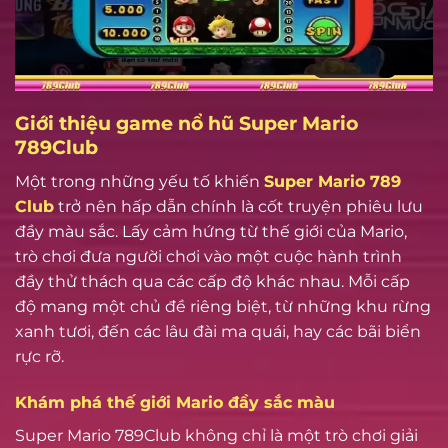
Giới thiệu game nổ hũ Super Mario
789Club
Một trong những yếu tố khiến
Super Mario 789
Club
trở nên hấp dẫn chính là cốt truyện phiêu lưu
đầy màu sắc. Lấy cảm hứng từ thế giới của Mario,
trò chơi đưa người chơi vào một cuộc hành trình
đầy thử thách qua các cấp độ khác nhau. Mỗi cấp
độ mang một chủ đề riêng biệt, từ những khu rừng
xanh tươi, đến các lâu đài ma quái, hay các bãi biển
rực rỡ.
Khám phá thế giới Mario đầy sắc màu
Super Mario 789Club không chỉ là một trò chơi giải