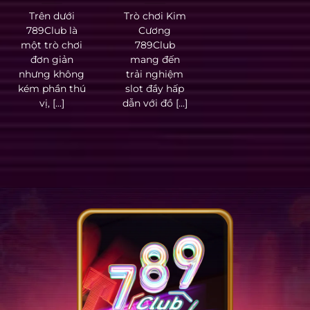
Trên dưới
Trò chơi Kim
789Club là
Cương
một trò chơi
789Club
đơn giản
mang đến
nhưng không
trải nghiệm
kém phần thú
slot đầy hấp
vị, [...]
dẫn với đồ [...]