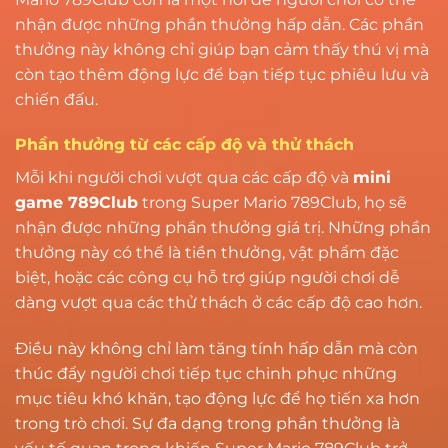
nhận được những phần thưởng hấp dẫn. Các phần
thưởng này không chỉ giúp bạn cảm thấy thú vị mà
còn tạo thêm động lực để bạn tiếp tục phiêu lưu và
chiến đấu.
Phần thưởng từ các cấp độ và thử thách
Mỗi khi người chơi vượt qua các cấp độ và
mini
game 789Club
trong Super Mario 789Club, họ sẽ
nhận được những phần thưởng giá trị. Những phần
thưởng này có thể là tiền thưởng, vật phẩm đặc
biệt, hoặc các công cụ hỗ trợ giúp người chơi dễ
dàng vượt qua các thử thách ở các cấp độ cao hơn.
Điều này không chỉ làm tăng tính hấp dẫn mà còn
thúc đẩy người chơi tiếp tục chinh phục những
mục tiêu khó khăn, tạo động lực để họ tiến xa hơn
trong trò chơi. Sự đa dạng trong phần thưởng là