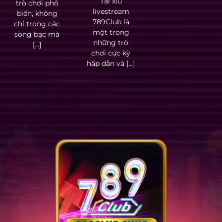
Tài xỉu
trò chơi phổ
livestream
biến, không
789Club là
chỉ trong các
một trong
sòng bạc mà
những trò
[...]
chơi cực kỳ
hấp dẫn và [...]