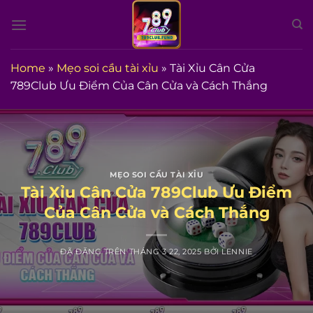
Chuyển
đến
nội
dung
Home
»
Mẹo soi cầu tài xỉu
»
Tài Xỉu Cân Cửa
789Club Ưu Điểm Của Cân Cửa và Cách Thắng
MẸO SOI CẦU TÀI XỈU
Tài Xỉu Cân Cửa 789Club Ưu Điểm
Của Cân Cửa và Cách Thắng
ĐÃ ĐĂNG TRÊN
THÁNG 3 22, 2025
BỞI
LENNIE