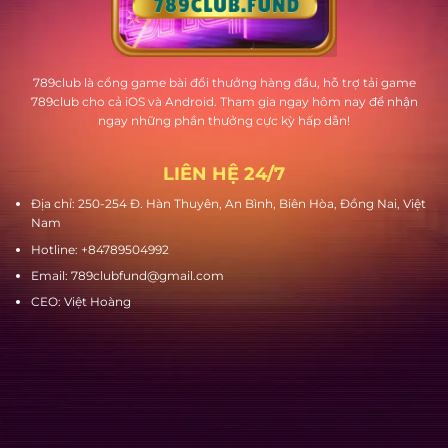
789club là cổng game bài đổi thưởng hàng đầu, hỗ trợ tải game
789club cho cả iOS và Android. Tham gia ngay hôm nay để nhận
ngay những phần thưởng cực kỳ hấp dẫn!
LIÊN HỆ 24/7
Địa chỉ: 250-254 Đ. Hàn Thuyên, An Bình, Biên Hòa, Đồng Nai, Việt
Nam
Hotline: +84789504992
Email:
789clubfund@gmail.com
CEO: Việt Hoàng