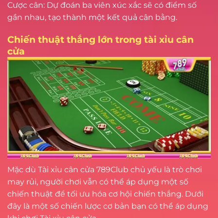
Cược cân: Dự đoán ba viên xúc xắc sẽ có điểm số
gần nhau, tạo thành một kết quả cân bằng.
Chiến thuật thắng lớn trong tài xỉu cân
cửa
Mặc dù Tài xỉu cân cửa 789Club chủ yếu là trò chơi
may rủi, người chơi vẫn có thể áp dụng một số
chiến thuật để tối ưu hóa cơ hội chiến thắng. Dưới
đây là một số chiến lược cơ bản bạn có thể áp dụng