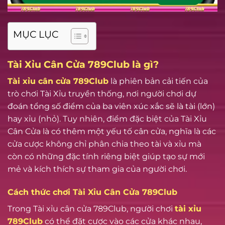
MỤC LỤC
Tài Xỉu Cân Cửa 789Club là gì?
Tài xỉu cân cửa 789Club
là phiên bản cải tiến của
trò chơi Tài Xỉu truyền thống, nơi người chơi dự
đoán tổng số điểm của ba viên xúc xắc sẽ là tài (lớn)
hay xỉu (nhỏ). Tuy nhiên, điểm đặc biệt của Tài Xỉu
Cân Cửa là có thêm một yếu tố cân cửa, nghĩa là các
cửa cược không chỉ phân chia theo tài và xỉu mà
còn có những đặc tính riêng biệt giúp tạo sự mới
mẻ và kích thích sự tham gia của người chơi.
Cách thức chơi Tài Xỉu Cân Cửa 789Club
Trong Tài xỉu cân cửa 789Club, người chơi
tài xỉu
789Club
có thể đặt cược vào các cửa khác nhau,