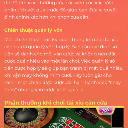
đó để tìm ra xu hướng của các viên xúc xắc. Việc
phân tích kết quả trước đó giúp bạn đưa ra quyết
định chính xác hơn khi chọn cửa cân.
Chiến thuật quản lý vốn
Một chiến thuật cực kỳ quan trọng khi chơi tài xỉu
cân cửa là quản lý vốn hợp lý. Bạn cần xác định số
tiền sẽ dành cho mỗi ván cược và không nên đặt
cược quá nhiều vào một lần chơi. Việc quản lý số
tiền cược hợp lý sẽ giúp bạn tránh bị mất quá nhiều
khi vận may không mỉm cười. Hãy luôn giữ cho
mình một chiến lược cược dài hạn, tránh việc “chạy
theo” những ván cược không có lợi.
Phần thưởng khi chơi tài xỉu cân cửa